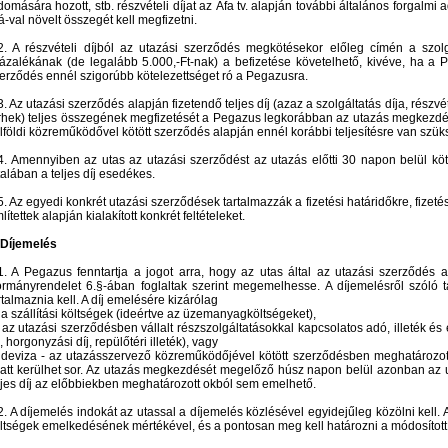
domására hozott, stb. részvételi díjat az Áfa tv. alapján további általános forgalmi a
á-val növelt összegét kell megfizetni.
2. A részvételi díjból az utazási szerződés megkötésekor előleg címén a szolgá
ázalékának (de legalább 5.000,-Ft-nak) a befizetése követelhető, kivéve, ha a P
erződés ennél szigorúbb kötelezettséget ró a Pegazusra.
3. Az utazási szerződés alapján fizetendő teljes díj (azaz a szolgáltatás díja, részvét
rhek) teljes összegének megfizetését a Pegazus legkorábban az utazás megkezdése
lföldi közreműködővel kötött szerződés alapján ennél korábbi teljesítésre van szük
4. Amennyiben az utas az utazási szerződést az utazás előtti 30 napon belül kö
talában a teljes díj esedékes.
5. Az egyedi konkrét utazási szerződések tartalmazzák a fizetési határidőkre, fize
lítettek alapján kialakított konkrét feltételeket.
 Díjemelés
1. A Pegazus fenntartja a jogot arra, hogy az utas által az utazási szerződés al
rmányrendelet 6.§-ában foglaltak szerint megemelhesse. A díjemelésről szóló t
rtalmaznia kell. A díj emelésére kizárólag
 a szállítási költségek (ideértve az üzemanyagköltségeket),
 az utazási szerződésben vállalt részszolgáltatásokkal kapcsolatos adó, illeték é
j, horgonyzási díj, repülőtéri illeték), vagy
 deviza - az utazásszervező közreműködőjével kötött szerződésben meghatározott 
att kerülhet sor. Az utazás megkezdését megelőző húsz napon belül azonban az ut
ljes díj az előbbiekben meghatározott okból sem emelhető.
2. A díjemelés indokát az utassal a díjemelés közlésével egyidejűleg közölni kell
ltségek emelkedésének mértékével, és a pontosan meg kell határozni a módosított