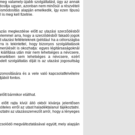
meg valamely újabb szolgáltatást, úgy az annak
ódosítja ugyan, azonban nem minősül a részvételi
ődésmódosítás alapján emelkedik, így ezen típusú
is meg kell fizetnie.
utazás megkezdése előtt az utazási szerződésből
gyelemmel arra, hogy a szerződésből fakadó jogok
utazási feltételeknek (például ha a célországba
a is tekintettel, hogy bizonyos szolgáltatások
erülését is okozhatja: egyes légitársaságoknál
 kiállítása után már nem lehetséges a névcsere,
ás esetében sem lehetséges a névcsere, ezért
delt szolgáltatás díját is az utazási jogosultság
zonosítására és a vele való kapcsolatfelvételre
jából fontos.
lőtt bármikor elállhat.
lőtt rajta kívül álló okból kívánja jelentősen
teles erről az utast haladéktalanul tájékoztatni.
oztatni az utazásszervezőt arról, hogy a lényeges
apcsolódó megváltoztatásával együtt, mely alapján