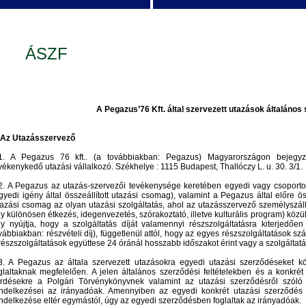
ÁSZF
A Pegazus’76 Kft. által szervezett utazások általános s
 Az Utazásszervező
1. A Pegazus 76 kft.. (a továbbiakban: Pegazus) Magyarországon bejegyz
vékenykedő utazási vállalkozó. Székhelye : 1115 Budapest, Thallóczy L. u. 30. 3/1.
2. A Pegazus az utazás-szervezői tevékenysége keretében egyedi vagy csoportos 
gyedi igény által összeállított utazási csomag), valamint a Pegazus által előre ös
azási csomag az olyan utazási szolgáltatás, ahol az utazásszervező személyszállít
gy különösen étkezés, idegenvezetés, szórakoztató, illetve kulturális program) közü
y nyújtja, hogy a szolgáltatás díját valamennyi részszolgáltatásra kiterjedő
vábbiakban: részvételi díj), függetlenül attól, hogy az egyes részszolgáltatások s
részszolgáltatások együttese 24 óránál hosszabb időszakot érint vagy a szolgáltatá
3. A Pegazus az általa szervezett utazásokra egyedi utazási szerződéseket k
glaltaknak megfelelően. A jelen általános szerződési feltételekben és a konkr
rdésekre a Polgári Törvénykönyvnek valamint az utazási szerződésről szóló
ndelkezései az irányadóak. Amennyiben az egyedi konkrét utazási szerződés é
ndelkezése eltér egymástól, úgy az egyedi szerződésben foglaltak az irányadóak.