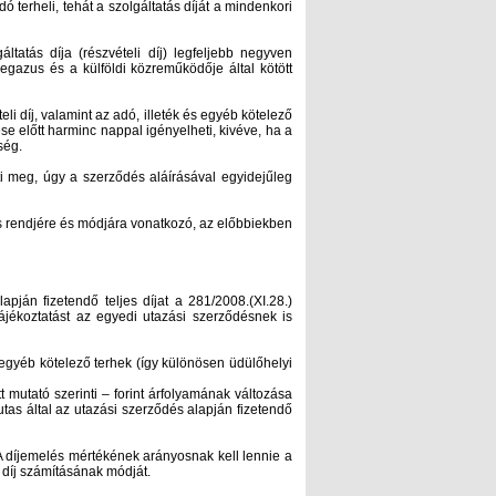
dó terheli, tehát a szolgáltatás díját a mindenkori
ltatás díja (részvételi díj) legfeljebb negyven
egazus és a külföldi közreműködője által kötött
eli díj, valamint az adó, illeték és egyéb kötelező
 előtt harminc nappal igényelheti, kivéve, ha a
ség.
ti meg, úgy a szerződés aláírásával egyidejűleg
tés rendjére és módjára vonatkozó, az előbbiekben
apján fizetendő teljes díjat a 281/2008.(XI.28.)
ájékoztatást az egyedi utazási szerződésnek is
s egyéb kötelező terhek (így különösen üdülőhelyi
mutató szerinti – forint árfolyamának változása
as által az utazási szerződés alapján fizetendő
. A díjemelés mértékének arányosnak kell lennie a
 díj számításának módját.