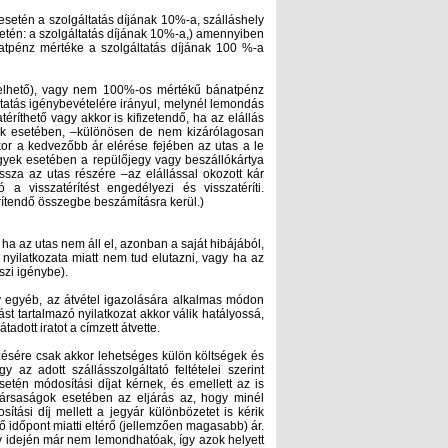
setén a szolgáltatás díjának 10%-a, szálláshely
etén: a szolgáltatás díjának 10%-a,) amennyiben
ánatpénz mértéke a szolgáltatás díjának 100 %-a
telhető), vagy nem 100%-os mértékű bánatpénz
áltatás igénybevételére irányul, melynél lemondás
éríthető vagy akkor is kifizetendő, ha az elállás
lyek esetében, –különösen de nem kizárólagosan
kor a kedvezőbb ár elérése fejében az utas a le
jegyek esetében a repülőjegy vagy beszállókártya
issza az utas részére –az elállással okozott kár
 visszatérítést engedélyezi és visszatéríti.
rítendő összegbe beszámításra kerül.)
, ha az utas nem áll el, azonban a saját hibájából,
nyilatkozata miatt nem tud elutazni, vagy ha az
szi igénybe).
agy egyéb, az átvétel igazolására alkalmas módon
ást tartalmazó nyilatkozat akkor válik hatályossá,
adott iratot a címzett átvette.
ésére csak akkor lehetséges külön költségek és
 az adott szállásszolgáltató feltételei szerint
etén módosítási díjat kérnek, és emellett az is
itársaságok esetében az eljárás az, hogy minél
tási díj mellett a jegyár különbözetet is kérik
érő időpont miatti eltérő (jellemzően magasabb) ár.
y idején már nem lemondhatóak, így azok helyett