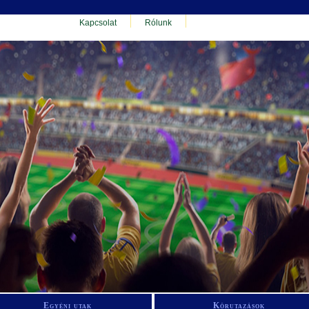
Kapcsolat
Rólunk
Egyéni utak
Körutazások