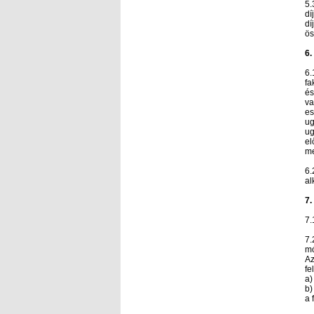
5.
dí
dí
ös
6.
6.
fa
és
va
es
ug
ug
el
me
6.
al
7.
7.
7.
mó
Az
fe
a)
b)
a 