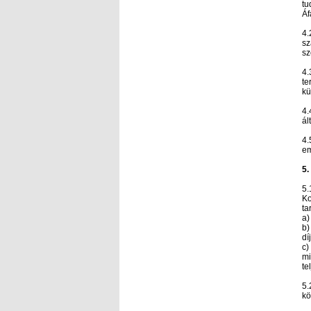
tu
Áf
4.
sz
sz
4.
te
kü
4.
ál
4.
em
5.
5.
Ko
ta
a)
b)
dí
c)
mi
te
5.
kö