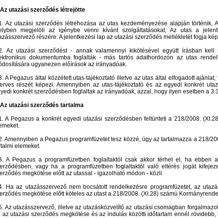
 Az utazási szerződés létrejötte
1. Az utazási szerződés létrehozása az utas kezdeményezése alapján történik, Az 
lyben megjelöli az igénybe venni kívánt szolgáltatásokat, Az utas a jelent
azásszervező részére. A jelentkezési lap az utazási szerződés mellékletét fogja kép
2. Az utazási szerződést - annak valamennyi kikötésével együtt írásban kel
ektronikus dokumentumba foglalták - más tartós adathordozón az utas rendel
dosítására ugyanezen előírások az irányadóak.
3. A Pegazus által közzétett utas-tájékoztató illetve az utas által elfogadott ajánla
erves részét képezi. Amennyiben az utas-tájékoztató és az egyedi konkrét utaz
yedi konkrét szerződésben foglaltak az irányadóak, azzal, hogy ilyen esetben a 3.3. 
 Az utazási szerződés tartalma
1. A Pegazus a konkrét egyedi utazási szerződésben feltünteti a 218/2008. (XI.28.
emeket.
2. Amennyiben a Pegazus programfüzetet tesz közzé, úgy az tartalmazza a 218/2008
rtalmi elemeket.
3. A Pegazus a programfüzetben foglaltaktól csak akkor térhet el, ha ebben a
erződésben, vagy ha a programfüzetben foglaltaktól való eltérés jogát kifejeze
erződés megkötése előtt az utassal - igazolható módon - közli.
4. Ha az utazásszervező nem bocsátott rendelkezésre programfüzetet, az utazáss
erződés megkötése előtt köteles az utast a 218/2008. (XI.28) számú Kormányrendelet
5. Az utazásszervező, illetve az utazásközvetítő az utazási csomagban forgalmazo
 az utazási szerződés megkötése és az indulás közötti időtartam ennél rövidebb