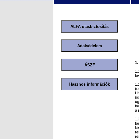
1.
1.
te
1.
(e
Ut
(í
úg
to
a 
1.
fo
ké
re
re