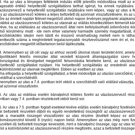
3. Ha az utas a lényeges feltételek indulás előtti jelentős módosítása miatt az e
gasabb értékű helyettesítő szolgáltatásra tarthat igényt, ha ennek nyújtásá
azásszervező a helyettesítő szolgáltatás nyújtására nem képes, vagy az utas a fel
y az utazásszervező köteles a teljes befizetett díj azonnali visszafizetésére, és a
őre az érintett naptári félévet megelőző utolsó napon érvényes jegybanki alapkam
vábbá az utazásszervező köteles az utasnak az elállás következtében felmerült kárát
véve, ha az elállására az utazásszervező által nem befolyásolható (ellenőrzési kö
lső körülmény miatt - ide nem értve valamely harmadik személy magatartását, ille
erződéskötés idején nem látott és ésszerű elvárhatóság mellett nem is láthat
lentkezők száma a meghirdetett legalacsonyabb résztvevőszámot nem éri el, és 
erződésben megjelölt időtartamon belül tájékoztatta.
4. Amennyiben az úti cél vagy az ahhoz vezető útvonal olyan területet érint, amel
lpolitikáért felelős miniszter által vezetett központi államigazgatási szerv
lországokat és térségeket megjelölő felsorolásba felvételre kerül, az utazá
lyettesítő szolgáltatást nyújtani. Ha helyettesítő szolgáltatás az eredetinél 
jkülönbözetet az utasnak megtéríteni. Ebben az esetben az utas
 ha elfogadja a helyettesítő szolgáltatást, a felek módosítják az utazási szerződést,
 elállhat a szerződéstől.
ennyiben az utas a 7.4. pontban leírt okból a szerződéstől való elállást választja,
jat azonnal visszafizetni.
5. Az utas az elállása esetén bánatpénzt köteles fizetni az utazásszervező rész
ntban vagy 7.4. pontban részletezett okból kerül sor.
6. Az utas a 7.5. pontban foglalt eseteket kivéve elállás esetén bánatpénz fizetésére
r befizetett részvételi díjból és egyéb rendeltetésű összegből az utazásszervező
ak a maradék összeget visszafizetni az utas részére (kivételt képez ez alól 
domásszerzést követő 8 (nyolc) napon belül. Amennyiben az utas még nem fizett
szvételi díj befizetett összege kevesebb, mint a bánatpénz összege, úgy az utas kö
lül a különbözetet az utazásszervező részére megfizetni, azaz a befizetett összege