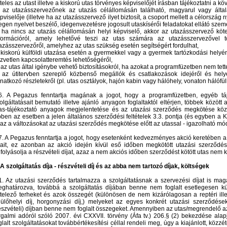
teles az utast illetve a kiskorú utas törvényes képviselőjét írásban tájékoztatni a kö
 az utazásszervezőnek az utazás célállomásán található, magyarul vagy álta
pviselője (illetve ha az utazásszervező ilyet biztosít, a csoport mellett a célorszá
egen nyelvet beszélő, idegenvezetésre jogosult utaskísérői feladatokat ellátó szem
 ha nincs az utazás célállomásán helyi képviselő, akkor az utazásszervező köte
formációról, amely lehetővé teszi az utas számára az utazásszervezővel tört
azásszervezőről, amelyhez az utas szükség esetén segítségért fordulhat,
 kiskorú külföldi utazása esetén a gyermekkel vagy a gyermek tartózkodási helyén 
zvetlen kapcsolatteremtés lehetőségéről,
 az utas által igénybe vehető biztosításokról, ha azokat a programfüzetben nem tett
 az útitervben szereplő közbenső megállók és csatlakozások idejéről és helyér
natkozó részletekről (pl. utas osztályok, hajón kabin vagy hálóhely, vonaton hálófül
6. A Pegazus fenntartja magának a jogot, hogy a programfüzetben, egyéb táj
olgáltatásait bemutató illetve ajánló anyagon foglaltaktól eltérjen, többek között 
as-tájékoztató anyagok megjelentetése és az utazási szerződés megkötése közö
ben az esetben a jelen általános szerződési feltételek 3.3. pontja (és egyben a Ko
az a változásokat az utazási szerződés megkötése előtt az utassal - igazolható mód
7. A Pegazus fenntartja a jogot, hogy esetenként kedvezményes akció keretében a
jait, ez azonban az akció idején kívül eső időben megkötött utazási szerződés
folyásolja a részvételi díjat, azaz a nem akciós időben szerződést kötött utas nem k
 A szolgáltatás díja - részvételi díj és az abba nem tartozó díjak, költségek
1. Az utazási szerződés tartalmazza a szolgáltatásnak a szervezési díjat is magáb
ghatározva, továbbá a szolgáltatás díjában benne nem foglalt esetlegesen kül
telező terheket és azok összegét (különösen de nem kizárólagosan a reptéri illet
ülőhelyi díj, horgonyzási díj,) melyeket az egyes konkrét utazási szerződések 
észvételi) díjban benne nem foglalt összegeket. Amennyiben az utas/megrendelő az
rgalmi adóról szóló 2007. évi CXXVII. törvény (Áfa tv.) 206.§ (2) bekezdése alap
glalt szolgáltatásokat továbbértékesítési céllal rendeli meg, úgy a kiajánlott, köz