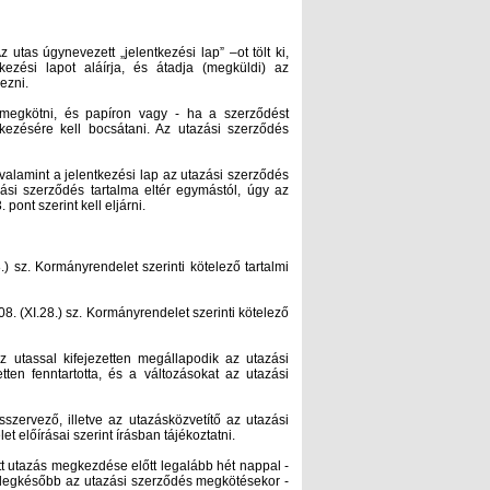
utas úgynevezett „jelentkezési lap” –ot tölt ki,
kezési lapot aláírja, és átadja (megküldi) az
ezni.
l megkötni, és papíron vagy - ha a szerződést
kezésére kell bocsátani. Az utazási szerződés
t, valamint a jelentkezési lap az utazási szerződés
ási szerződés tartalma eltér egymástól, úgy az
pont szerint kell eljárni.
) sz. Kormányrendelet szerinti kötelező tartalmi
. (XI.28.) sz. Kormányrendelet szerinti kötelező
z utassal kifejezetten megállapodik az utazási
tten fenntartotta, és a változásokat az utazási
zervező, illetve az utazásközvetítő az utazási
 előírásai szerint írásban tájékoztatni.
tt utazás megkezdése előtt legalább hét nappal -
, legkésőbb az utazási szerződés megkötésekor -