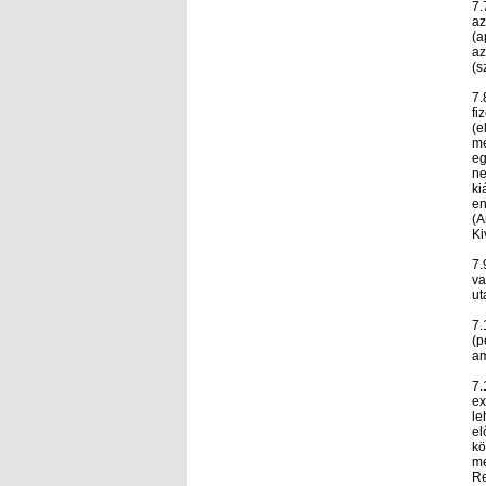
7.
az
(a
az
(s
7.
fi
(e
mé
eg
ne
ki
en
(A
Ki
7.
va
ut
7.
(p
am
7.
ex
le
el
kö
me
Re