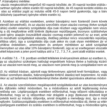
7. A bánatpénz mértéke:
 utazás megkezdését megelőző 60 napnál későbbi, de 35 napnál korábbi elállás e
partman igénybe vétele esetén 60 napnál későbbi, de 45 napnál korábbi elállás es
 utas az elállási jogát az indulás előtti 45-0 napon belül gyakorolja, úgy a b
zálláshely (apartman) igénybe vétele esetén is).
8. Azokban az elállási esetekben, amikor bánatpénz nem fizetendő (nem köve
zetendő (követelhető), és az utazási szerződés olyan utazási csomag illetve szolg
lállás) esetén valamely szolgáltatás díja csak részben vagy egyáltalán nem visszat
g a díj megfizetése előtt történik (tipikusan repülőjegyek, bizonyos szálláshe
yedi igény alapján összeállított utazási csomag esetén jellemző ez az eset, ami
m mondható szolgáltatást választja, illetőleg például nincs visszatérítés repülő
állítása után), úgy a szolgáltatás díja csak akkor és csak olyan mértékben jár v
yhítése érdekében-, amennyiben és amilyen mértékben az adott szolgáltató a
mennyiben az utas által 10% bánatpénz fizetendő, úgy az az esetlegesen visszaté
vételt képeznek a jelen pont hatálya alól a 7.2., 7.3.,7.4., pont alatti elállási esetek.
9. A előbbi 7.6. - 7.8. pontban említett feltételek érvényesülnek abban az esetben is
gy az utazáshoz szükséges hatósági engedélyek hiánya illetve a hatóság kizáró 
as az utazást nem kezdi meg, az utazáson nem jelenik meg (a szolgáltatást nem ve
10. Az elállást írásban, ajánlott vagy tértivevényes ajánlott levél formájában, v
éldául személyes átadás, futárszolgálattal történő átadás) kell bejelenteni. Az eláll
ikor az azt tartalmazó levélküldeményt illetve átvétel igazolására alkalmas módon át
11. Az utazási szerződésben megállapodott szolgáltatásokat az utas kezdeményez
tra díjfizetés nélkül módosítani, ha a módosításra az adott légitársaság és/vagy
hetőség van. Légitársaságok esetében előfordulhat, hogy időpont változtatása es
őfordulhat, hogy az új időpontban már drágább a jegy (tipikusan diszkont lég
zelebb kerül az indulás időpontja, annál drágább a menetjegy ára), így a módosí
gfizetni. Szállásszolgáltatás esetében is előfordulhat módosítási díj, illetve az elt
pülőjegyek esetében és szállás esetében is előfordulhat, hogy a módosítási igén