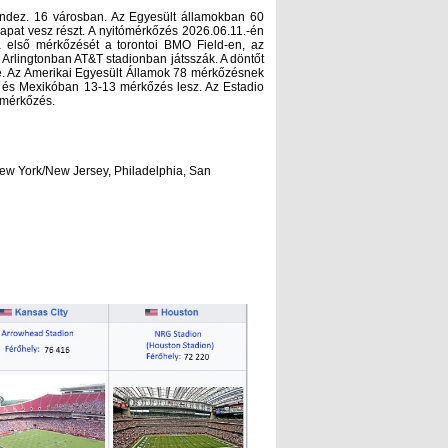
endez. 16 városban. Az Egyesült államokban 60
pat vesz részt. A nyitómérkőzés 2026.06.11.-én
 első mérkőzését a torontoi BMO Field-en, az
 Arlingtonban AT&T stadionban játsszák. A döntőt
e. Az Amerikai Egyesült Államok 78 mérkőzésnek
n és Mexikóban 13-13 mérkőzés lesz. Az Estadio
 mérkőzés.
New York/New Jersey, Philadelphia, San