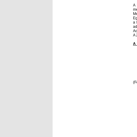
A 
mé
Me
Eg
a 
ad
Ac
A 
A 
(F