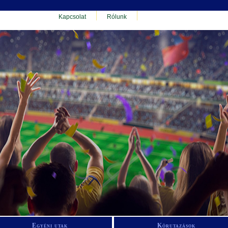
Kapcsolat
Rólunk
Egyéni utak
Körutazások