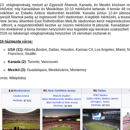
23. világbajnokság, melyet az Egyesült Államok, Kanada, és Mexikó közösen r
rkőzést, míg Kanadában és Mexikóban 10-10 mérkőzést tartanak. A tornán 48 csa
xikóban az Estadio Azteca stadionban kezdődik. Kanada június 12-én játssza
yesült Államok pedig az inglewoodi SoFi stadionban. A legtöbb mérkőzés, a texasi
New Jersey állambeli East Ruthefordban MetLife stadionban kerül megrendezésr
 otthont, a negyeddöntőktől kezdve az összes mérkőzést itt játsszák. Kanadába
ron kivételével a torna minden helyszínén lesz legalább egy kieséses szakaszbeli
2026-os labdarúgó világbajnokság helyszínei 16 városban oszlanak el.
16 házigazda város:
USA (11):
Atlanta,Boston, Dallas, Houston, Kansas Cit, Los Angeles, Miami, 
Francisco, Seattle.
Kanada (2)
: Toronto, Vancouver.
Mexi
kó
(3):
Guadalajara, Mexikóváros, Monterrey.
orrás: Wikipédia)