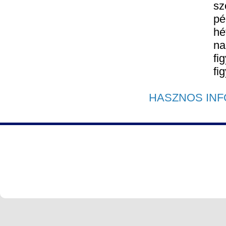
s
pé
hé
na
fi
fi
HASZNOS INF