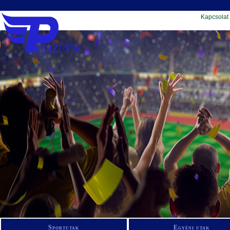
Kapcsolat
Sportutak
Egyéni utak