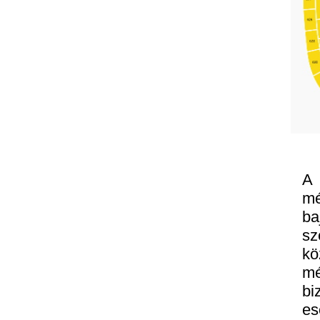
A 
mé
ba
sz
kö
m
bi
es