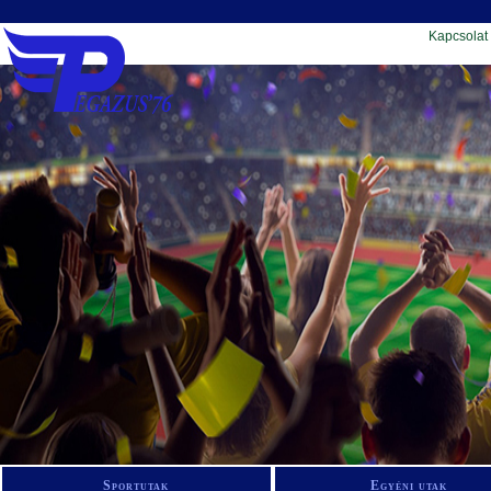
Kapcsolat
Sportutak
Egyéni utak