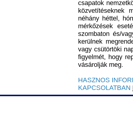
csapatok nemzetköz
közvetítéseknek 
néhány héttel, hón
mérkőzések eseté
szombaton és/vag
kerülnek megrende
vagy csütörtöki na
figyelmét, hogy re
vásárolják meg.
HASZNOS INFOR
KAPCSOLATBAN