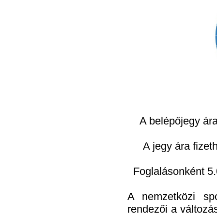
A belépőjegy ár
A jegy ára fizet
Foglalásonként 5.
A nemzetközi spo
rendezői a változás