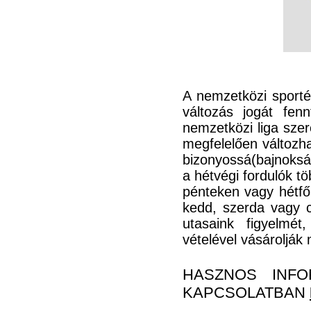
A nemzetközi sporté
változás jogát fen
nemzetközi liga szer
megfelelően változha
bizonyossá(bajnoksá
a hétvégi fordulók 
pénteken vagy hétfő
kedd, szerda vagy c
utasaink figyelmét
vételével vásárolják
HASZNOS INFO
KAPCSOLATBAN