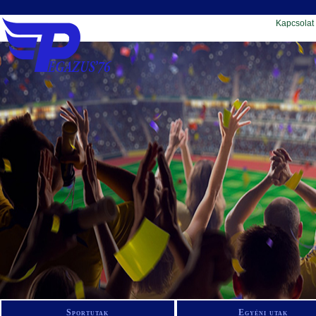
Kapcsolat
Sportutak
Egyéni utak