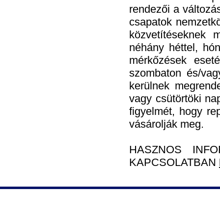
rendezői a változás
csapatok nemzetköz
közvetítéseknek 
néhány héttel, hón
mérkőzések eseté
szombaton és/vag
kerülnek megrende
vagy csütörtöki na
figyelmét, hogy re
vásárolják meg.
HASZNOS INFO
KAPCSOLATBAN