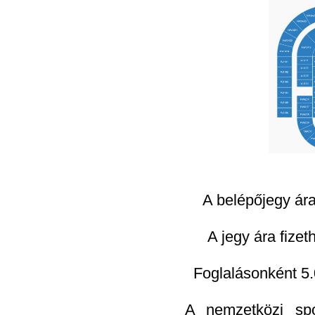
A belépőjegy ár
A jegy ára fizet
Foglalásonként 5.
A nemzetközi spo