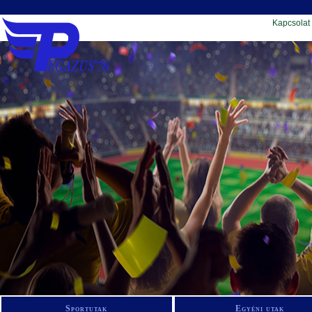
Kapcsolat
Sportutak
Egyéni utak