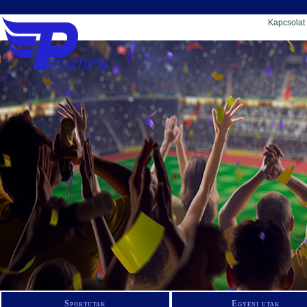
Kapcsolat
Sportutak
Egyéni utak