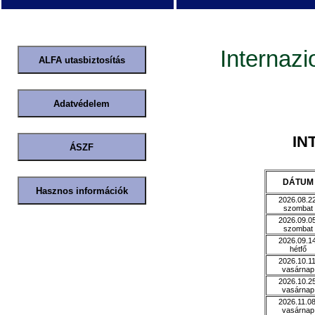
Internazi
IN
DÁTUM
2026.08.22
szombat
2026.09.05
szombat
2026.09.14
hétfő
2026.10.11
vasárnap
2026.10.25
vasárnap
2026.11.08
vasárnap