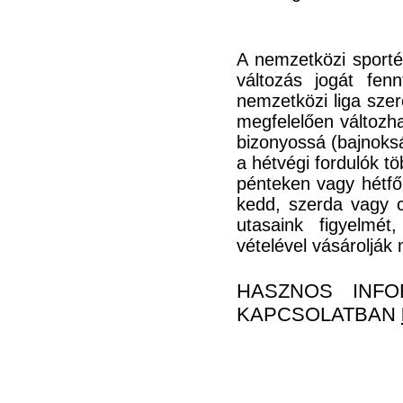
A nemzetközi sporté
változás jogát fen
nemzetközi liga szer
megfelelően változha
bizonyossá (bajnoks
a hétvégi fordulók 
pénteken vagy hétfő
kedd, szerda vagy c
utasaink figyelmét
vételével vásárolják
HASZNOS INFO
KAPCSOLATBAN