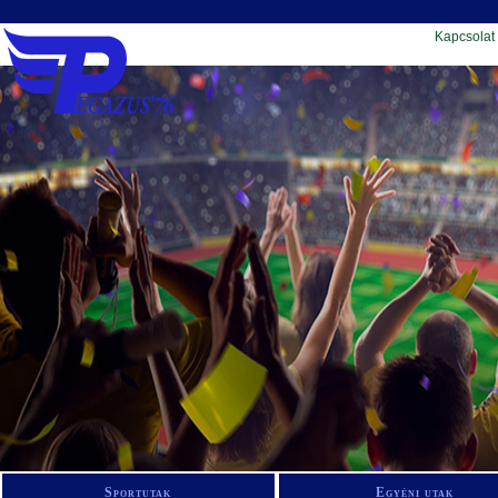
Kapcsolat
Sportutak
Egyéni utak