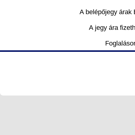
A belépőjegy árak 
A jegy ára fizet
Foglaláson