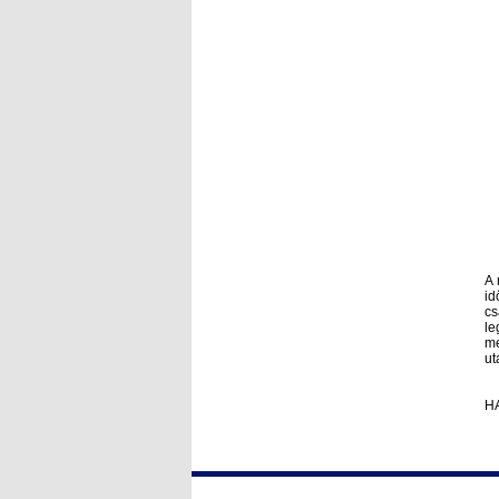
A 
id
cs
le
me
ut
H