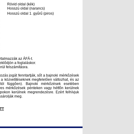
Rövid oldal (kék)
Hosszú oldal (narancs)
Hosszú oldal 1. gyűrű (piros)
rtalmazzák az ÁFÁ-t.
deklődjön a foglaláskor.
rül felszámításra.
zás jogát fenntartják, sőt a bajnoki mérkőzések
, a közvetítéseknek megfelelően változhat, és az
gtól függően). Bajnoki mérkőzések esetében
yes mérkőzések pénteken vagy hétfőn kerülnek
apokon kerülnek megrendezésre. Ezért felhívjuk
ásárolják meg.
ITT