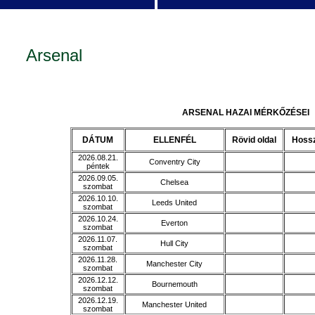
Arsenal
ARSENAL HAZAI MÉRKŐZÉSEI
DÁTUM
ELLENFÉL
Rövid oldal
Hossz
2026.08.21.
Conventry City
péntek
2026.09.05.
Chelsea
szombat
2026.10.10.
Leeds United
szombat
2026.10.24.
Everton
szombat
2026.11.07.
Hull City
szombat
2026.11.28.
Manchester City
szombat
2026.12.12.
Bournemouth
szombat
2026.12.19.
Manchester United
szombat