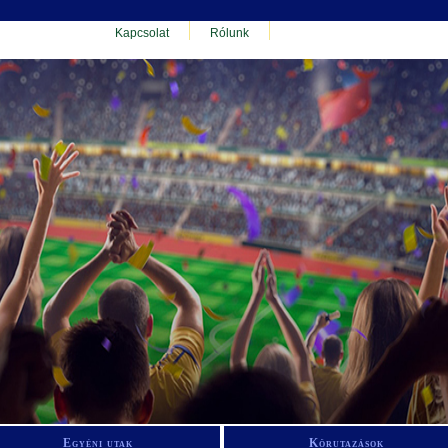
Kapcsolat
Rólunk
Egyéni utak
Körutazások