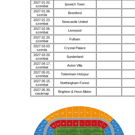
2027.01.02.
Ipswich Town
szombat
2027.01.06.
Brentford
szerda
2027.01.23.
Newcastle United
szombat
2027.02.06.
Liverpool
szombat
2027.02.20.
Fulham
szombat
2027.03.03.
Crystal Palace
szerda
2027.03.20.
Sunderland
szombat
2027.04.17.
Aston Villa
szombat
2027.05.01.
Tottenham Hotspur
szombat
2027.05.15.
Notthingham Forest
szombat
2027.05.30.
Brighton & Hove Albion
vasárnap