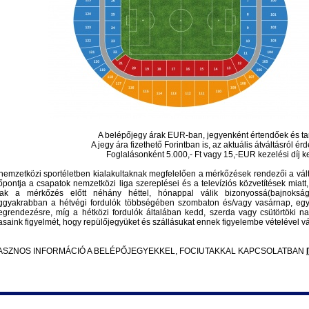
A belépőjegy árak EUR-ban, jegyenként értendőek és ta
A jegy ára fizethető Forintban is, az aktuális átváltásról ér
Foglalásonként 5.000,- Ft vagy 15,-EUR kezelési díj ke
nemzetközi sportéletben kialakultaknak megfelelően a mérkőzések rendezői a válto
őpontja a csapatok nemzetközi liga szereplései és a televíziós közvetítések miatt
ak a mérkőzés előtt néhány héttel, hónappal válik bizonyossá(bajnoksá
ggyakrabban a hétvégi fordulók többségében szombaton és/vagy vasárnap, eg
grendezésre, míg a hétközi fordulók általában kedd, szerda vagy csütörtöki n
asaink figyelmét, hogy repülőjegyüket és szállásukat ennek figyelembe vételével v
ASZNOS INFORMÁCIÓ A BELÉPŐJEGYEKKEL, FOCIUTAKKAL KAPCSOLATBAN