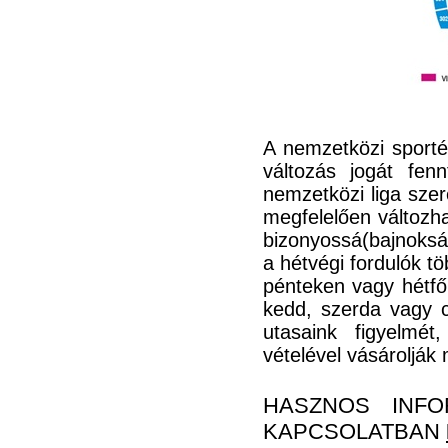
A nemzetközi sporté
változás jogát fen
nemzetközi liga szer
megfelelően változha
bizonyossá(bajnoksá
a hétvégi fordulók 
pénteken vagy hétfő
kedd, szerda vagy c
utasaink figyelmét
vételével vásárolják
HASZNOS INFO
KAPCSOLATBAN