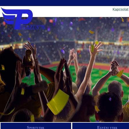
Kapcsolat
Sportutak
Egyéni utak