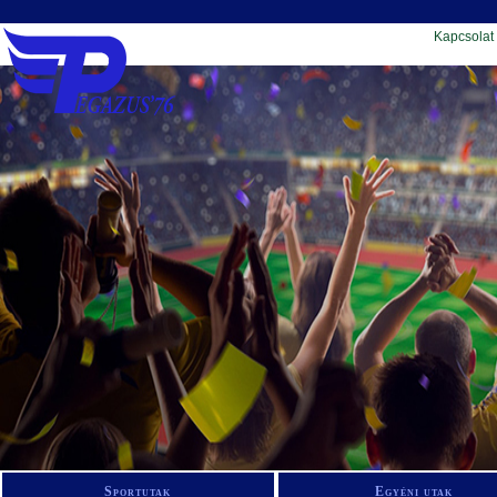
Kapcsolat
Sportutak
Egyéni utak