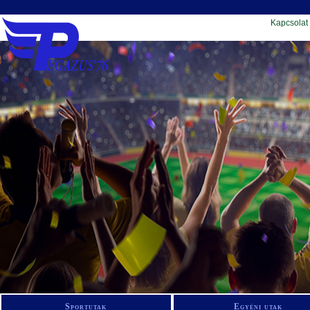
Kapcsolat
Sportutak
Egyéni utak